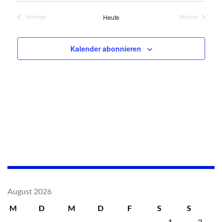
Navi
Navi
wählen.
Heute
Vorherige
Nächste
Veranstaltungen
Veranstaltung
Kalender abonnieren
August 2026
M
D
M
D
F
S
S
1
2