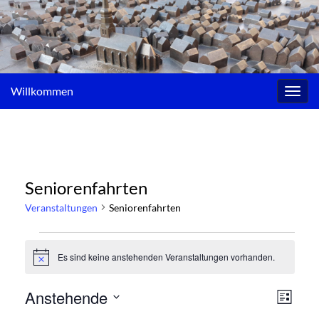
Willkommen
Navig
umsc
Seniorenfahrten
Veranstaltungen
Seniorenfahrten
Veranstaltungen
Es sind keine anstehenden Veranstaltungen vorhanden.
Hinweis
Ansi
Vera
Anstehende
Liste
Ansi
Datum