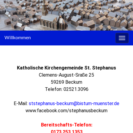
Willkommen
Navig
umsc
Katholische Kirchengemeinde St. Stephanus
Clemens-August-Sraße 25
59269 Beckum
Telefon: 02521.3096
E-Mail:
ststephanus-beckum@bistum-muenster.de
www.facebook.com/stephanusbeckum
Bereitschafts-Telefon:
0173.253 1353