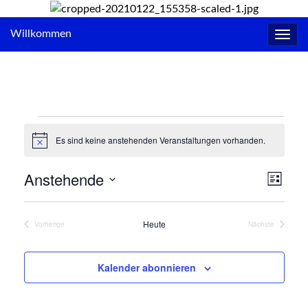
Willkommen
Navig
umsc
Veranstaltungen
Es sind keine anstehenden Veranstaltungen vorhanden.
Hinweis
Anstehende
Ansi
Vera
Liste
Ansi
Navi
Datum
Navi
wählen.
Heute
Vorherige
Nächste
Veranstaltungen
Veranstaltung
Kalender abonnieren