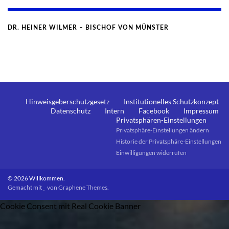
DR. HEINER WILMER – BISCHOF VON MÜNSTER
Hinweisgeberschutzgesetz
Institutionelles Schutzkonzept
Datenschutz
Intern
Facebook
Impressum
Privatsphären-Einstellungen
Privatsphäre-Einstellungen ändern
Historie der Privatsphäre-Einstellungen
Einwilligungen widerrufen
© 2026 Willkommen.
Gemacht mit
von
Graphene Themes
.
Cookie Consent mit Real Cookie Banner