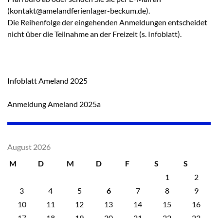
(kontakt@amelandferienlager-beckum.de).
Die Reihenfolge der eingehenden Anmeldungen entscheidet
nicht über die Teilnahme an der Freizeit (s. Infoblatt).
Infoblatt Ameland 2025
Anmeldung Ameland 2025a
August 2026
M
D
M
D
F
S
S
1
2
3
4
5
6
7
8
9
10
11
12
13
14
15
16
17
18
19
20
21
22
23