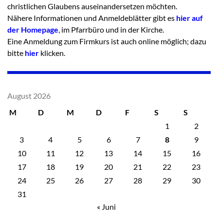
christlichen Glaubens auseinandersetzen möchten.
Nähere Informationen und Anmeldeblätter gibt es
hier auf
der Homepage
, im Pfarrbüro und in der Kirche.
Eine Anmeldung zum Firmkurs ist auch online möglich; dazu
bitte
hier
klicken.
August 2026
M
D
M
D
F
S
S
1
2
3
4
5
6
7
8
9
10
11
12
13
14
15
16
17
18
19
20
21
22
23
24
25
26
27
28
29
30
31
« Juni