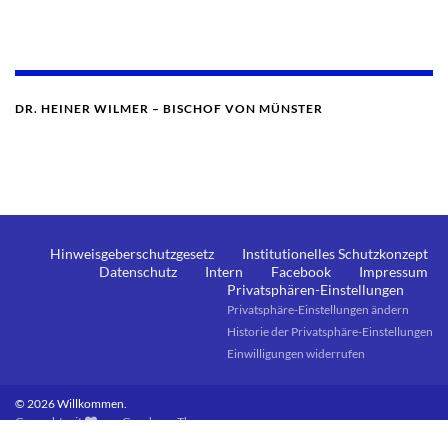
DR. HEINER WILMER – BISCHOF VON MÜNSTER
Hinweisgeberschutzgesetz
Institutionelles Schutzkonzept
Datenschutz
Intern
Facebook
Impressum
Privatsphären-Einstellungen
Privatsphäre-Einstellungen ändern
Historie der Privatsphäre-Einstellungen
Einwilligungen widerrufen
© 2026 Willkommen.
Gemacht mit
von
Graphene Themes
.