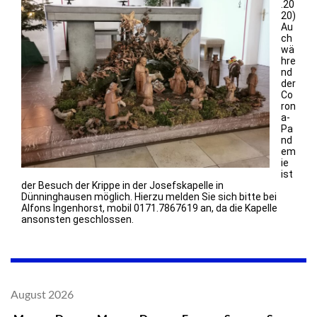
.20
20)
Au
ch
wä
hre
nd
der
Co
ron
a-
Pa
nd
em
ie
ist
der Besuch der Krippe in der Josefskapelle in
Dünninghausen möglich. Hierzu melden Sie sich bitte bei
Alfons Ingenhorst, mobil 0171.7867619 an, da die Kapelle
ansonsten geschlossen.
August 2026