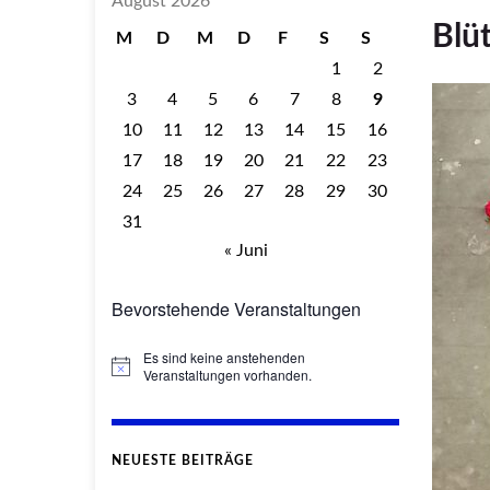
August 2026
Blü
M
D
M
D
F
S
S
1
2
3
4
5
6
7
8
9
10
11
12
13
14
15
16
17
18
19
20
21
22
23
24
25
26
27
28
29
30
31
« Juni
Bevorstehende Veranstaltungen
Es sind keine anstehenden
Hinweis
Veranstaltungen vorhanden.
NEUESTE BEITRÄGE