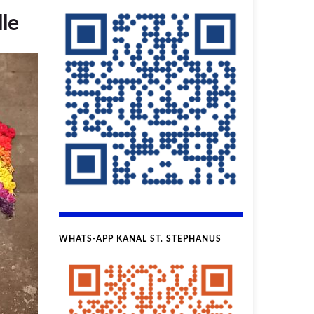
le
WHATS-APP KANAL ST. STEPHANUS