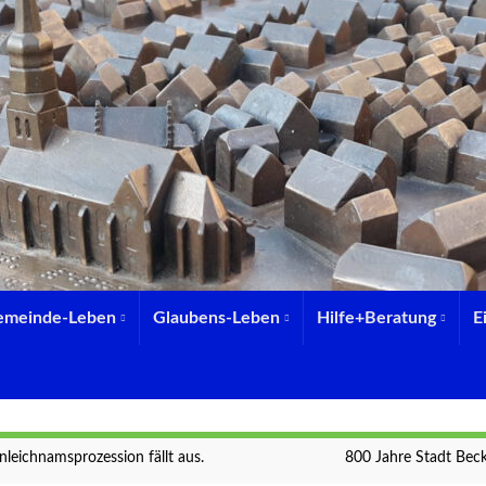
emeinde-Leben
Glaubens-Leben
Hilfe+Beratung
E
nleichnamsprozession fällt aus.
800 Jahre Stadt Be