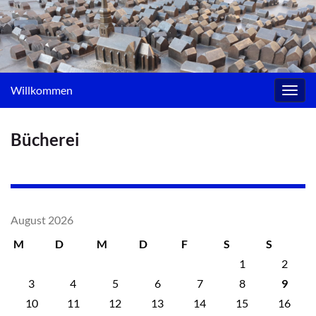
Willkommen
Navig
umsc
Bücherei
August 2026
M
D
M
D
F
S
S
1
2
3
4
5
6
7
8
9
10
11
12
13
14
15
16