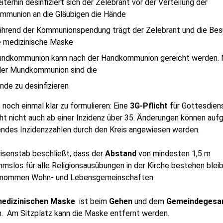
iterhin desinfiziert sich der Zelebrant vor der Verteilung der
mmunion an die Gläubigen die Hände
hrend der Kommunionspendung trägt der Zelebrant und die Bes
e medizinische Maske
ndkommunion kann nach der Handkommunion gereicht werden. 
der Mundkommunion sind die
nde zu desinfizieren
noch einmal klar zu formulieren: Eine
3G-Pflicht
für Gottesdien
t nicht auch ab einer Inzidenz über 35. Änderungen können auf
endes Inzidenzzahlen durch den Kreis angewiesen werden.
risenstab beschließt, dass der
Abstand
von mindesten 1,5 m
mslos für alle Religionsausübungen in der Kirche bestehen bleib
nommen Wohn- und Lebensgemeinschaften.
edizinischen Maske
ist beim
Gehen
und dem
Gemeindegesa
n. Am Sitzplatz kann die Maske entfernt werden.