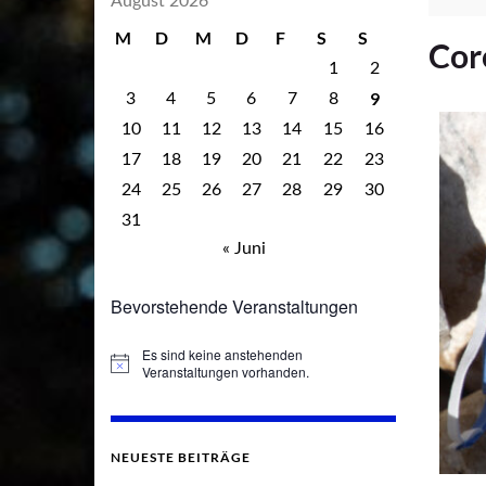
August 2026
M
D
M
D
F
S
S
Cor
1
2
9
3
4
5
6
7
8
10
11
12
13
14
15
16
17
18
19
20
21
22
23
24
25
26
27
28
29
30
31
« Juni
Bevorstehende Veranstaltungen
Es sind keine anstehenden
Hinweis
Veranstaltungen vorhanden.
NEUESTE BEITRÄGE