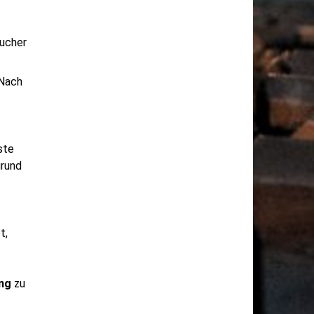
ucher
Nach
ste
grund
t,
ng
zu