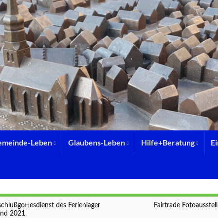
emeinde-Leben
Glaubens-Leben
Hilfe+Beratung
E
chlußgottesdienst des Ferienlager
Fairtrade Fotoausstel
nd 2021