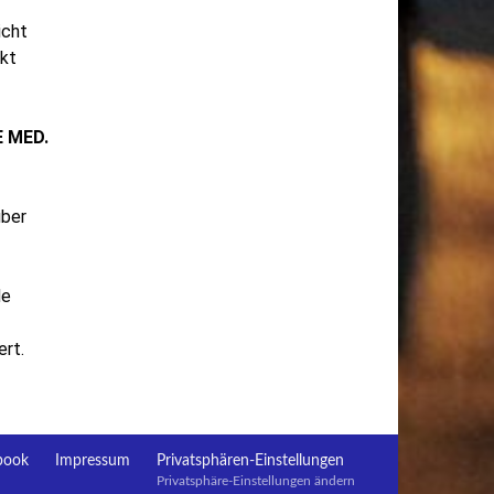
icht
rkt
 MED.
über
de
ert.
book
Impressum
Privatsphären-Einstellungen
Privatsphäre-Einstellungen ändern