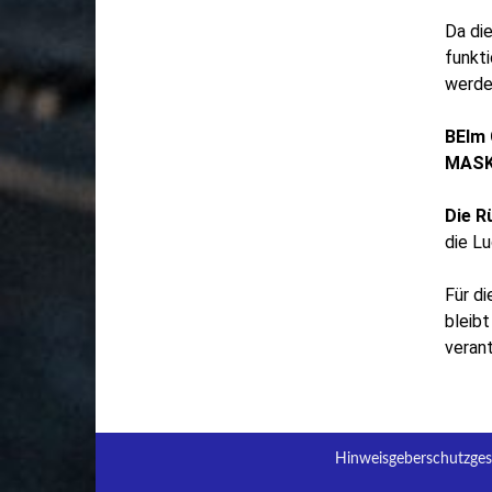
Da di
funkti
werde
BEIm
MASK
Die R
die L
Für d
bleibt
verant
Hinweisgeberschutzges