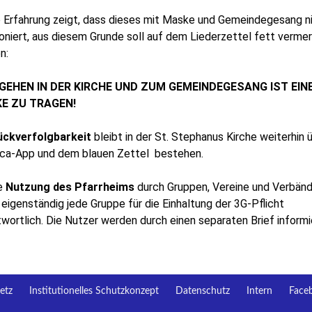
e Erfahrung zeigt, dass dieses mit Maske und Gemeindegesang n
oniert, aus diesem Grunde soll auf dem Liederzettel fett verme
n:
 GEHEN IN DER KIRCHE UND ZUM GEMEINDEGESANG IST EINE
E ZU TRAGEN!
ückverfolgbarkeit
bleibt in der St. Stephanus Kirche weiterhin 
uca-App und dem blauen Zettel bestehen.
ie
Nutzung des Pfarrheims
durch Gruppen, Vereine und Verbän
 eigenständig jede Gruppe für die Einhaltung der 3G-Pflicht
wortlich. Die Nutzer werden durch einen separaten Brief informi
etz
Institutionelles Schutzkonzept
Datenschutz
Intern
Face