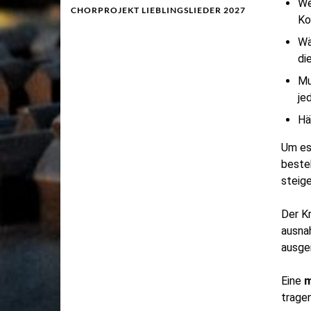
We
CHORPROJEKT LIEBLINGSLIEDER 2027
Ko
Wä
di
Mu
je
Hä
Um es 
besteh
steig
Der K
ausnah
ausge
Eine
m
trage