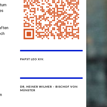
stum
es
aften
och
PAPST LEO XIV.
DR. HEINER WILMER – BISCHOF VON
MÜNSTER
on