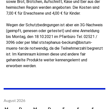
sowie Brot, Brötchen, Aufschnitt, Käse und Eier aus der
heimischen Region werden angeboten. Die Kosten sind
7,00 € für Erwachsene und 4,00 € für Kinder.
Wegen der Schutzbedingungen ist aber ein 3G-Nachweis
(geimpft, genesen oder getestet) und eine Anmeldung
bis Montag, den 18.10.2021 im Pfarrbüro Tel. 02521 /
3096 oder per Mail ststephanus-beckum@bistum-
muens-ter.de notwendig, da die Teilnehmerzahl begrenzt
ist. Im Kaminraum können diese und andere fair
gehandelte Produkte weiter kennengelernt und
erworben werden.
August 2026
M
D
M
D
F
S
S