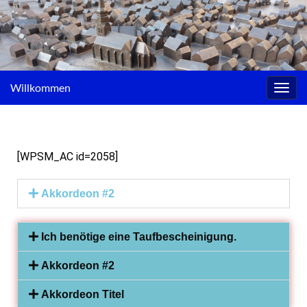
Willkommen
Navig
umsc
[WPSM_AC id=2058]
Akkordeon #2
Ich benötige eine Taufbescheinigung.
Akkordeon #2
Akkordeon Titel