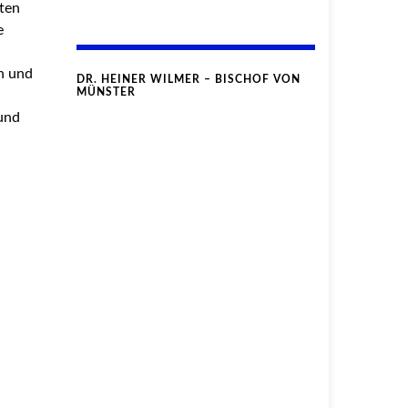
ten
e
on und
DR. HEINER WILMER – BISCHOF VON
MÜNSTER
und