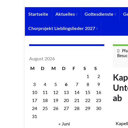
Startseite
Aktuelles
Gottesdienste
G
Chorprojekt Lieblingslieder 2027
Pfa
Besuc
August 2026
M
D
M
D
F
S
S
Kap
1
2
3
4
5
6
7
8
9
Unt
10
11
12
13
14
15
16
ab
17
18
19
20
21
22
23
24
25
26
27
28
29
30
31
Kapell
« Juni