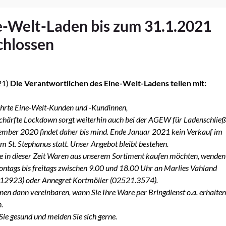
e-Welt-Laden bis zum 31.1.2021
chlossen
21)
Die Verantwortlichen des Eine-Welt-Ladens teilen mit:
ehrte Eine-Welt-Kunden und -Kundinnen,
schärfte Lockdown sorgt weiterhin auch bei der AGEW für Ladenschlie
ember 2020 findet daher bis mind. Ende Januar 2021 kein Verkauf im
m St. Stephanus statt.
Unser Angebot bleibt bestehen.
 in dieser Zeit Waren aus unserem Sortiment kaufen möchten, wenden 
ntags bis freitags zwischen 9.00 und 18.00 Uhr an Marlies Vahland
12923) oder Annegret Kortmöller (02521.3574).
en dann vereinbaren, wann Sie Ihre Ware per Bringdienst o.a. erhalten
.
Sie gesund und melden Sie sich gerne.