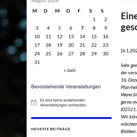
August 2026
M
D
M
D
F
S
S
Ein
1
2
ges
3
4
5
6
7
8
9
10
11
12
13
14
15
16
17
18
19
20
21
22
23
(6.1.20
24
25
26
27
28
29
30
31
Sehr ge
« Juni
der ver
16. Dez
Bevorstehende Veranstaltungen
Pfarrhei
Wenn Sie
Es sind keine anstehenden
gerne mo
Hinweis
Veranstaltungen vorhanden.
(02521.
Wir könn
möchten
NEUESTE BEITRÄGE
Bleiben 