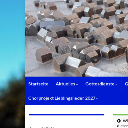
Startseite
Aktuelles
Gottesdienste
G
Chorprojekt Lieblingslieder 2027
Wi
diese