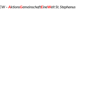
GEW –
A
ktions
G
emeinschaft
E
ine
W
elt St. Stephanus