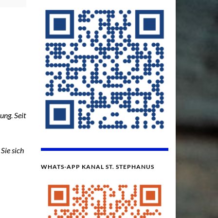
ßung.
Seit
Sie sich
WHATS-APP KANAL ST. STEPHANUS