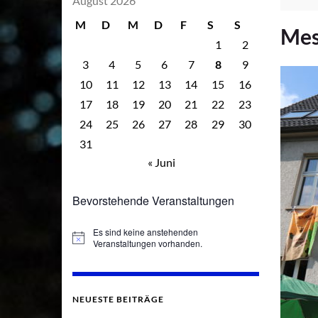
August 2026
M
D
M
D
F
S
S
Mes
1
2
3
4
5
6
7
8
9
10
11
12
13
14
15
16
17
18
19
20
21
22
23
24
25
26
27
28
29
30
31
« Juni
Bevorstehende Veranstaltungen
Es sind keine anstehenden
Hinweis
Veranstaltungen vorhanden.
NEUESTE BEITRÄGE