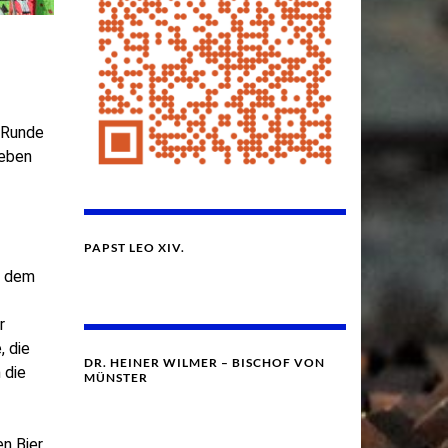
 Runde
Leben
PAPST LEO XIV.
i dem
r
, die
DR. HEINER WILMER – BISCHOF VON
 die
MÜNSTER
n Bier