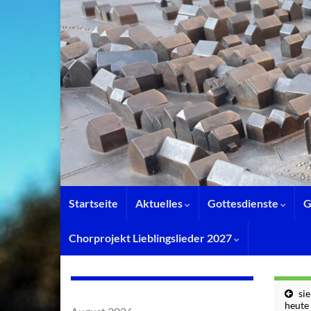
Startseite
Aktuelles
Gottesdienste
G
Chorprojekt Lieblingslieder 2027
si
heute