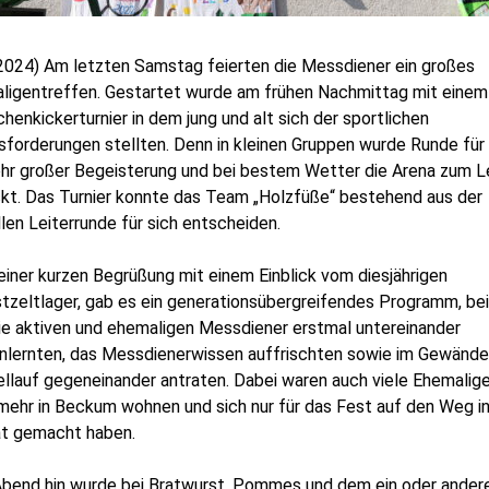
.2024) Am letzten Samstag feierten die Messdiener ein großes
ligentreffen.
Gestartet wurde am frühen Nachmittag mit einem
enkickerturnier in dem jung und alt sich der sportlichen
sforderungen stellten. Denn in kleinen Gruppen wurde Runde für
ehr großer Begeisterung und bei bestem Wetter die Arena zum 
kt. Das Turnier konnte das Team „Holzfüße“ bestehend aus der
len Leiterrunde für sich entscheiden.
iner kurzen Begrüßung mit einem Einblick vom diesjährigen
stzeltlager, gab es ein generationsübergreifendes Programm, be
die aktiven und ehemaligen Messdiener erstmal untereinander
nlernten, das Messdienerwissen auffrischten sowie im Gewände
llauf gegeneinander antraten. Dabei waren auch viele Ehemalige
mehr in Beckum wohnen und sich nur für das Fest auf den Weg in
t gemacht haben.
bend hin wurde bei Bratwurst, Pommes und dem ein oder andere