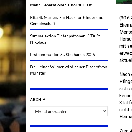
Mehr-Generationen-Chor zu Gast
Kita St. Marien: Ein Haus für Kinder und
(30.6
Gemeinschaft
Ehema
Mensch
Sammelaktion Tintenpatronen KITA St.
Herau
Nikolaus
mit s
erwec
Erstkommunion St. Stephanus 2026
aktuel
Dr. Heiner Wilmer wird neuer Bischof von
Münster
Nach e
Pfing
sich 
kenne
ARCHIV
Staffe
nicht 
Heima
Zum A