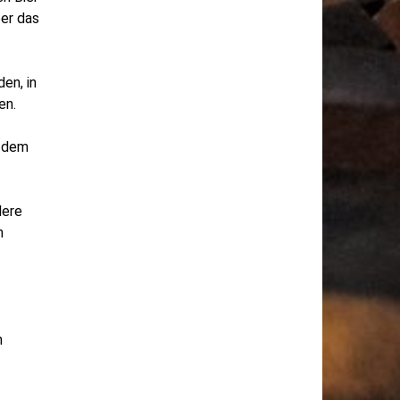
ber das
en, in
en.
t dem
dere
n
n