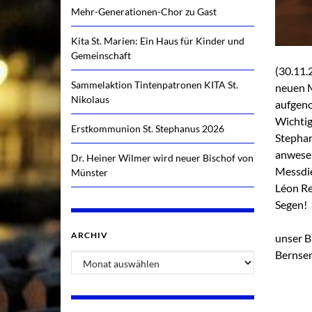
Mehr-Generationen-Chor zu Gast
Kita St. Marien: Ein Haus für Kinder und
Gemeinschaft
(30.11.
Sammelaktion Tintenpatronen KITA St.
neuen M
Nikolaus
aufgeno
Wichtig
Erstkommunion St. Stephanus 2026
Stephan
anwesen
Dr. Heiner Wilmer wird neuer Bischof von
Messdie
Münster
Léon Re
Segen!
ARCHIV
unser B
Bernsen
Archiv