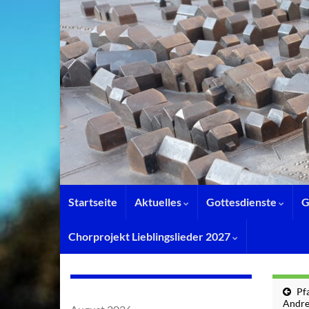
Startseite
Aktuelles
Gottesdienste
G
Chorprojekt Lieblingslieder 2027
Pf
Andre