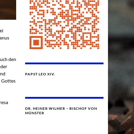
ei
hanus
auch den
 der
und
PAPST LEO XIV.
 Gottes
resa
DR. HEINER WILMER – BISCHOF VON
MÜNSTER