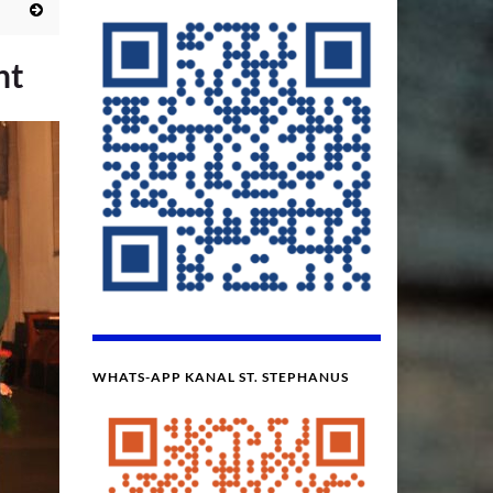
nt
WHATS-APP KANAL ST. STEPHANUS