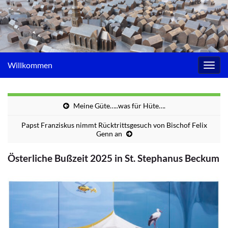
Willkommen
Navig
umsc
Meine Güte…..was für Hüte….
Papst Franziskus nimmt Rücktrittsgesuch von Bischof Felix
Genn an
Österliche Bußzeit 2025 in St. Stephanus Beckum