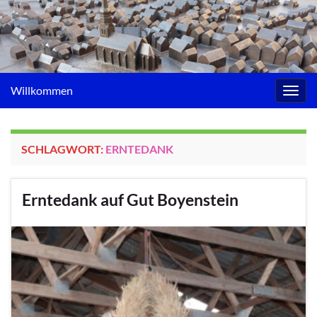
Willkommen
Navig
umsc
SCHLAGWORT:
ERNTEDANK
Erntedank auf Gut Boyenstein