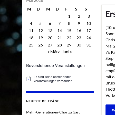
Mai 2026
M
D
M
D
F
S
S
Er
1
2
3
4
5
6
7
8
9
10
(10. 
11
12
13
14
15
16
17
Sonnt
18
19
20
21
22
23
24
Chris
25
26
27
28
29
30
31
Mai 
« März
Juni »
76 Ki
Steph
heil
Bevorstehende Veranstaltungen
empf
mit 
Es sind keine anstehenden
Hinweis
Veranstaltungen vorhanden.
Brüc
Thott
Vorbe
NEUESTE BEITRÄGE
W
Mehr-Generationen-Chor zu Gast