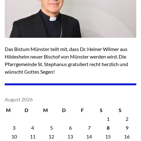
Das Bistum Münster teilt mit, dass Dr. Heiner Wilmer aus
Hildesheim neuer Bischof von Münster werden wird. Die
Pfarrgemeinde St. Stephanus gratuliert recht herzlich und
wünscht Gottes Segen!
August 2026
M
D
M
D
F
S
S
1
2
3
4
5
6
7
8
9
10
11
12
13
14
15
16