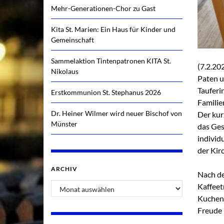
Mehr-Generationen-Chor zu Gast
Kita St. Marien: Ein Haus für Kinder und
Gemeinschaft
Sammelaktion Tintenpatronen KITA St.
(7.2.20
Nikolaus
Paten u
Tauferi
Erstkommunion St. Stephanus 2026
Familie
Dr. Heiner Wilmer wird neuer Bischof von
Der kur
Münster
das Ges
individ
der Kir
ARCHIV
Nach de
Archiv
Kaffeet
Kuchen 
Freude 