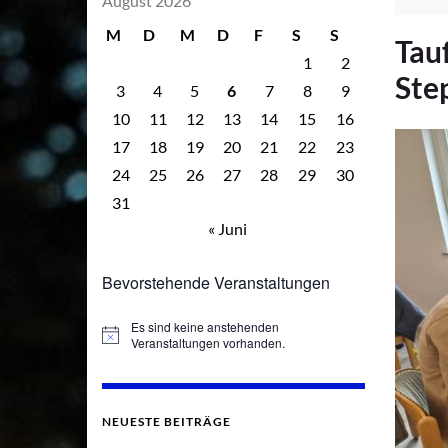
August 2026
M
D
M
D
F
S
S
Tau
1
2
Ste
3
4
5
6
7
8
9
10
11
12
13
14
15
16
17
18
19
20
21
22
23
24
25
26
27
28
29
30
31
« Juni
Bevorstehende Veranstaltungen
Es sind keine anstehenden
Hinweis
Veranstaltungen vorhanden.
NEUESTE BEITRÄGE