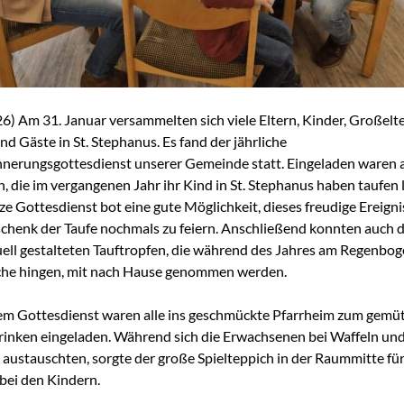
26) Am 31. Januar versammelten sich viele Eltern, Kinder, Großelte
nd Gäste in St. Stephanus. Es fand der jährliche
nnerungsgottesdienst unserer Gemeinde statt. Eingeladen waren a
n, die im vergangenen Jahr ihr Kind in St. Stephanus haben taufen 
ze Gottesdienst bot eine gute Möglichkeit, dieses freudige Ereign
chenk der Taufe nochmals zu feiern. Anschließend konnten auch d
uell gestalteten Tauftropfen, die während des Jahres am Regenbog
che hingen, mit nach Hause genommen werden.
m Gottesdienst waren alle ins geschmückte Pfarrheim zum gemüt
rinken eingeladen. Während sich die Erwachsenen bei Waffeln un
austauschten, sorgte der große Spielteppich in der Raummitte für 
bei den Kindern.