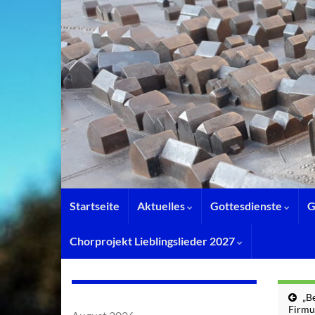
Startseite
Aktuelles
Gottesdienste
G
Chorprojekt Lieblingslieder 2027
„Be
Firmu