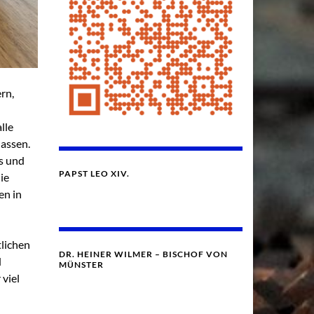
rn,
lle
lassen.
is und
PAPST LEO XIV.
ie
en in
lichen
DR. HEINER WILMER – BISCHOF VON
d
MÜNSTER
viel