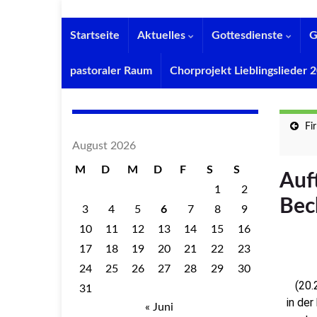
Startseite
Aktuelles
Gottesdienste
G
pastoraler Raum
Chorprojekt Lieblingslieder
Fi
August 2026
M
D
M
D
F
S
S
Auf
1
2
Bec
3
4
5
6
7
8
9
10
11
12
13
14
15
16
17
18
19
20
21
22
23
24
25
26
27
28
29
30
(20.2
31
in der
« Juni