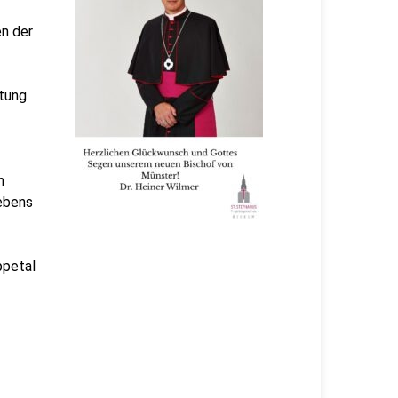
en der
itung
h
ebens
ppetal