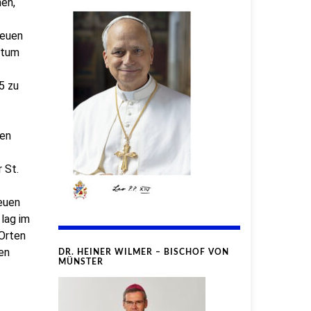
en,
neuen
stum
5 zu
uen
 St.
euen
lag im
 Orten
en
DR. HEINER WILMER – BISCHOF VON
MÜNSTER