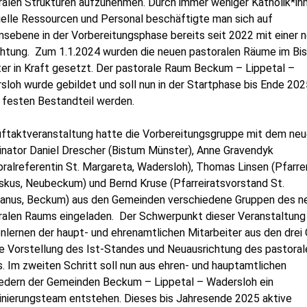
ralen Strukturen aufzunehmen. Durch immer weniger Katholik*inn
ielle Ressourcen und Personal beschäftigte man sich auf
msebene in der Vorbereitungsphase bereits seit 2022 mit einer 
chtung. Zum 1.1.2024 wurden die neuen pastoralen Räume im Bi
er in Kraft gesetzt. Der pastorale Raum Beckum – Lippetal –
loh wurde gebildet und soll nun in der Startphase bis Ende 202
 festen Bestandteil werden.
uftaktveranstaltung hatte die Vorbereitungsgruppe mit dem ne
inator Daniel Drescher (Bistum Münster), Anne Gravendyk
ralreferentin St. Margareta, Wadersloh), Thomas Linsen (Pfarrer
iskus, Neubeckum) und Bernd Kruse (Pfarreiratsvorstand St.
anus, Beckum) aus den Gemeinden verschiedene Gruppen des n
ralen Raums eingeladen. Der Schwerpunkt dieser Veranstaltung 
lernen der haupt- und ehrenamtlichen Mitarbeiter aus den drei
ie Vorstellung des Ist-Standes und Neuausrichtung des pastoral
 Im zweiten Schritt soll nun aus ehren- und hauptamtlichen
iedern der Gemeinden Beckum – Lippetal – Wadersloh ein
inierungsteam entstehen.
Dieses bis Jahresende 2025 aktive