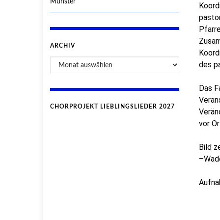
Münster
Koordi
pastor
Pfarre
Zusamm
ARCHIV
Koord
des p
Das Fa
Veran
CHORPROJEKT LIEBLINGSLIEDER 2027
Verän
vor Or
Bild z
–Wade
Aufna