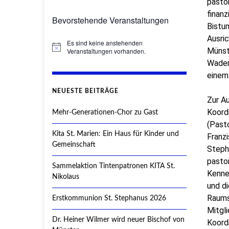
pasto
finanz
Bevorstehende Veranstaltungen
Bistu
Ausri
Es sind keine anstehenden
Hinweis
Münst
Veranstaltungen vorhanden.
Waders
einem
NEUESTE BEITRÄGE
Zur A
Koord
Mehr-Generationen-Chor zu Gast
(Pasto
Kita St. Marien: Ein Haus für Kinder und
Franz
Gemeinschaft
Steph
pasto
Sammelaktion Tintenpatronen KITA St.
Kennen
Nikolaus
und d
Raums.
Erstkommunion St. Stephanus 2026
Mitgl
Dr. Heiner Wilmer wird neuer Bischof von
Koord