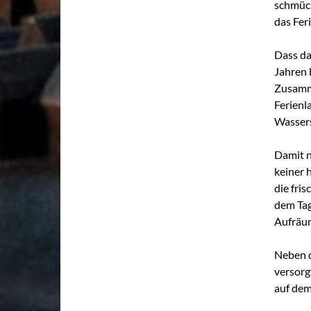
schmück
das Fer
Dass da
Jahren 
Zusamme
Ferienl
Wassers
Damit n
keiner 
die fri
dem Tag
Aufräum
Neben d
versorg
auf dem