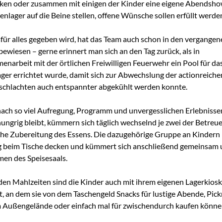
en oder zusammen mit einigen der Kinder eine eigene Abendsho
ienlager auf die Beine stellen, offene Wünsche sollen erfüllt werde
für alles gegeben wird, hat das Team auch schon in den vergangen
bewiesen – gerne erinnert man sich an den Tag zurück, als in
narbeit mit der örtlichen Freiwilligen Feuerwehr ein Pool für da
ager errichtet wurde, damit sich zur Abwechslung der actionreiche
chlachten auch entspannter abgekühlt werden konnte.
ach so viel Aufregung, Programm und unvergesslichen Erlebnisse
hungrig bleibt, kümmern sich täglich wechselnd je zwei der Betreu
sche Zubereitung des Essens. Die dazugehörige Gruppe an Kindern h
 beim Tische decken und kümmert sich anschließend gemeinsam 
en des Speisesaals.
en Mahlzeiten sind die Kinder auch mit ihrem eigenen Lagerkiosk
t, an dem sie von dem Taschengeld Snacks für lustige Abende, Pick
 Außengelände oder einfach mal für zwischendurch kaufen könne