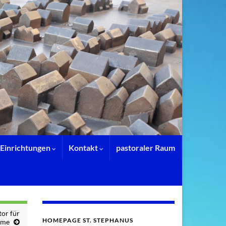
Einrichtungen
Kontakt
pastoraler Raum
or für
HOMEPAGE ST. STEPHANUS
ume