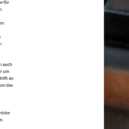
w für
n.
en
s
n
n auch
er um
ilft an
um das
nicke
n.