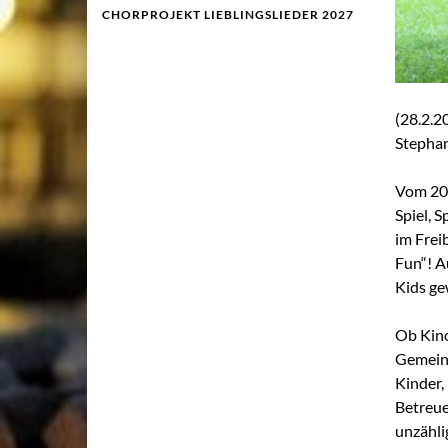
CHORPROJEKT LIEBLINGSLIEDER 2027
(28.2.2
Stephan
Vom 20.
Spiel, 
im Frei
Fun“! A
Kids g
Ob Kino
Gemeinsc
Kinder,
Betreue
unzähli