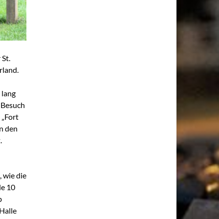
St.
rland.
 lang
m Besuch
 „Fort
n den
.
, wie die
le 10
b
Halle