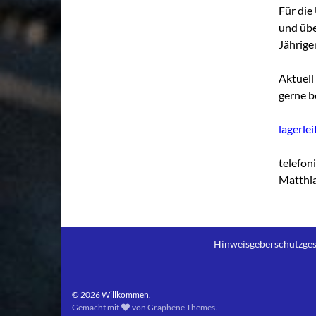
Für die
und übe
Jährige
Aktuell 
gerne b
lagerle
telefon
Matthi
Hinweisgeberschutzges
© 2026 Willkommen.
Gemacht mit
von
Graphene Themes
.