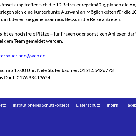
 Umsetzung treffen sich die 10 Betreuer regelmäßig, planen die A
rlegen sich eine kunterbunte Auswahl an Möglichkeiten für die 1
n, mit denen sie gemeinsam aus Beckum die Reise antreten.
gibt es noch freie Plätze – für Fragen oder sonstigen Anliegen darf
ei dem Team gemeldet werden.
iter.sauerland@web.de
isch ab 17.00 Uhr: Nele Stutenbäumer: 0151.55426773
as Daut: 0176.83413624
etz
Institutionelles Schutzkonzept
Datenschutz
Intern
Face