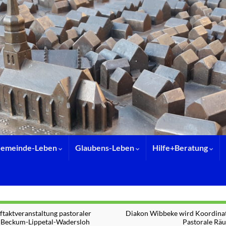
emeinde-Leben
Glaubens-Leben
Hilfe+Beratung
ftaktveranstaltung pastoraler
Diakon Wibbeke wird Koordinat
Beckum-Lippetal-Wadersloh
Pastorale Rä