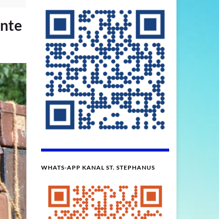
ente
WHATS-APP KANAL ST. STEPHANUS