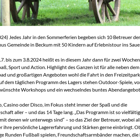
024) Jedes Jahr in den Sommerferien begeben sich 10 Betreuer der 
us Gemeinde in Beckum mit 50 Kindern auf Erlebnistour ins Saue
7. bis zum 3.8.2024 heißt es in diesem Jahr dann für zwei Wochen
Spaß, Sport und Action. Highlight des Ganzen ist für alle neben de
bad und großartigen Angeboten wohl die Fahrt in den Freizeitpark
uf dem täglichen Programm des Lagers stehen Outdoor-Spiele, vo
ewünschte Workshops und ein wechselndes buntes Abendangebot
, Casino oder Disco, im Fokus steht immer der Spaß und die
haft aller – und das 14 Tage lang. „Das Programm ist so vielfältig
 mit denen wir unterwegs sind“ – so das Ziel der Betreuer, wobei al
r ihre persönliche Lagererfahrung und Stärken gerne einbringt. O
ge Runden Fußball spielen, Freundschaftsarmbänder machen, die 