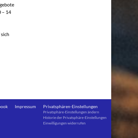
ngebote
0 – 14
 sich
book
Impressum
Privatsphären-Einstellungen
Privatsphäre-Einstellungen ändern
Historie der Privatsphäre-Einstellungen
Einwilligungen widerrufen