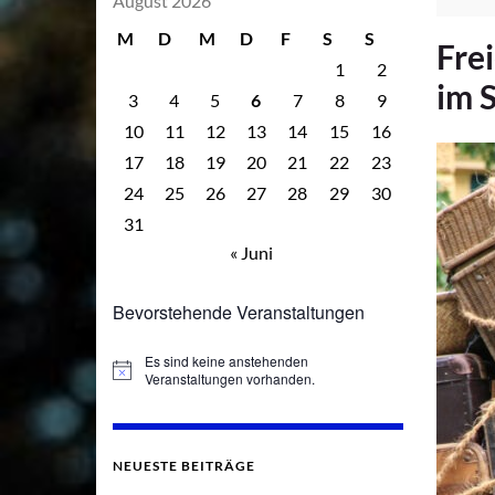
August 2026
M
D
M
D
F
S
S
Fre
1
2
im 
3
4
5
6
7
8
9
10
11
12
13
14
15
16
17
18
19
20
21
22
23
24
25
26
27
28
29
30
31
« Juni
Bevorstehende Veranstaltungen
Es sind keine anstehenden
Hinweis
Veranstaltungen vorhanden.
NEUESTE BEITRÄGE