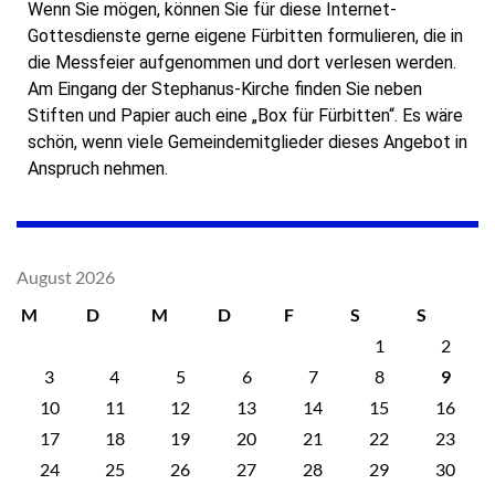
Wenn Sie mögen, können Sie für diese Internet-
Gottesdienste gerne eigene Fürbitten formulieren, die in
die Messfeier aufgenommen und dort verlesen werden.
Am Eingang der Stephanus-Kirche finden Sie neben
Stiften und Papier auch eine „Box für Fürbitten“. Es wäre
schön, wenn viele Gemeindemitglieder dieses Angebot in
Anspruch nehmen.
August 2026
M
D
M
D
F
S
S
1
2
3
4
5
6
7
8
9
10
11
12
13
14
15
16
17
18
19
20
21
22
23
24
25
26
27
28
29
30