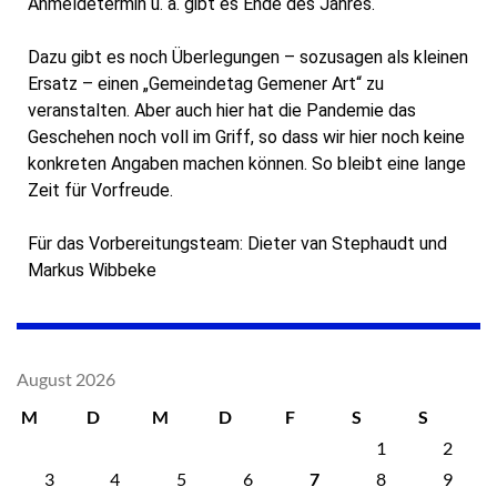
Anmeldetermin u. ä. gibt es Ende des Jahres.
Dazu gibt es noch Überlegungen – sozusagen als kleinen
Ersatz – einen „Gemeindetag Gemener Art“ zu
veranstalten. Aber auch hier hat die Pandemie das
Geschehen noch voll im Griff, so dass wir hier noch keine
konkreten Angaben machen können. So bleibt eine lange
Zeit für Vorfreude.
Für das Vorbereitungsteam: Dieter van Stephaudt und
Markus Wibbeke
August 2026
M
D
M
D
F
S
S
1
2
3
4
5
6
7
8
9