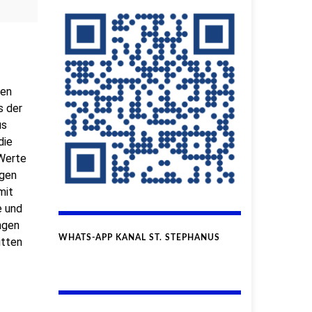
hen
s der
us
die
 Werte
agen
mit
e und
ngen
WHATS-APP KANAL ST. STEPHANUS
itten