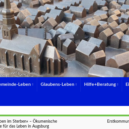
emeinde-Leben
Glaubens-Leben
Hilfe+Beratung
E
ben im Sterben« – Ökumenische
Erstkommun
 für das Leben in Augsburg