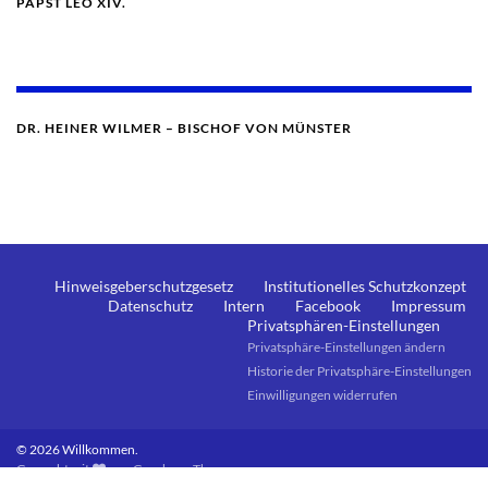
PAPST LEO XIV.
DR. HEINER WILMER – BISCHOF VON MÜNSTER
Hinweisgeberschutzgesetz
Institutionelles Schutzkonzept
Datenschutz
Intern
Facebook
Impressum
Privatsphären-Einstellungen
Privatsphäre-Einstellungen ändern
Historie der Privatsphäre-Einstellungen
Einwilligungen widerrufen
© 2026 Willkommen.
Gemacht mit
von
Graphene Themes
.