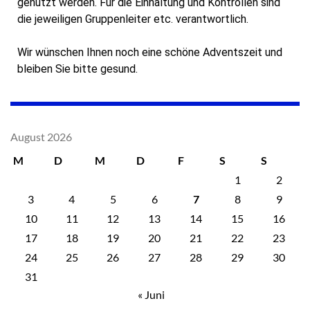
genutzt werden. Für die Einhaltung und Kontrollen sind
die jeweiligen Gruppenleiter etc. verantwortlich.
Wir wünschen Ihnen noch eine schöne Adventszeit und
bleiben Sie bitte gesund.
August 2026
M
D
M
D
F
S
S
1
2
3
4
5
6
7
8
9
10
11
12
13
14
15
16
17
18
19
20
21
22
23
24
25
26
27
28
29
30
31
« Juni