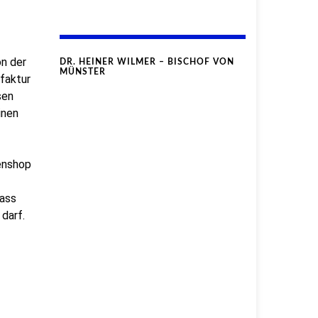
on der
DR. HEINER WILMER – BISCHOF VON
MÜNSTER
faktur
sen
inen
nenshop
dass
darf.