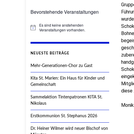
Gruppe
Bevorstehende Veranstaltungen
Führu
wurde
Es sind keine anstehenden
Schoko
Hinweis
Veranstaltungen vorhanden.
Bohne
begeis
gescha
NEUESTE BEITRÄGE
zubere
handg
Mehr-Generationen-Chor zu Gast
Schoko
eingek
Kita St. Marien: Ein Haus für Kinder und
Mitgl
Gemeinschaft
diese
Sammelaktion Tintenpatronen KITA St.
Nikolaus
Monik
Erstkommunion St. Stephanus 2026
Dr. Heiner Wilmer wird neuer Bischof von