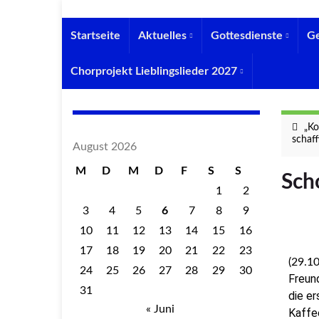
Startseite
Aktuelles
Gottesdienste
G
Chorprojekt Lieblingslieder 2027
„Ko
schaff
August 2026
M
D
M
D
F
S
S
Sch
1
2
3
4
5
6
7
8
9
10
11
12
13
14
15
16
17
18
19
20
21
22
23
(29.1
24
25
26
27
28
29
30
Freun
31
die er
« Juni
Kaffe