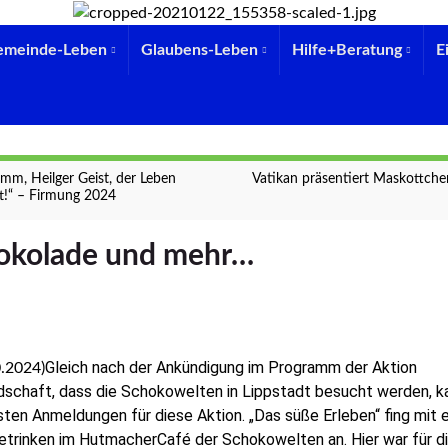
emeinde-Leben
Glaubens-Leben
Hilfe+Beratung
E
mm, Heilger Geist, der Leben
Vatikan präsentiert Maskottche
t!“ – Firmung 2024
okolade und mehr…
Gleich nach der Ankündigung im Programm der Aktion
0.2024)
dschaft, dass die Schokowelten in Lippstadt besucht werden, 
sten Anmeldungen für diese Aktion. „Das süße Erleben“ fing mit 
etrinken im HutmacherCafé der Schokowelten an. Hier war für d