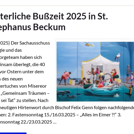
terliche Bußzeit 2025 in St.
ephanus Beckum
2025) Der Sachausschuss
gie und das
orgeteam haben sich
nsam überlegt, die 40
vor Ostern unter dem
s des neuen
ertuches von Misereor
 „Gemeinsam Träumen –
 sei Tat“ zu stellen. Nach
eutigen Hirtenwort durch Bischof Felix Genn folgen nachfolgend
n: 2. Fastensonntag 15./16.03.2025 – „Alles im Eimer ?!“ 3.
ensonntag 22./23.03.2025 …