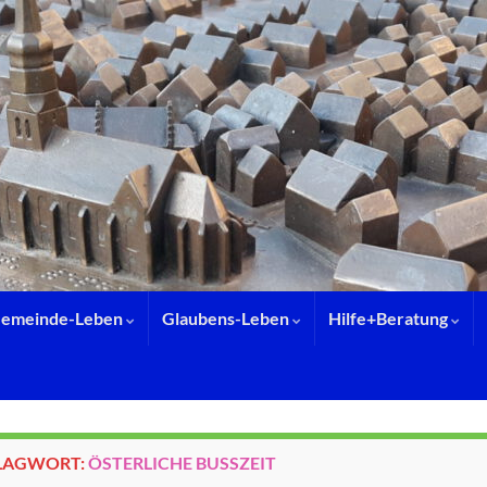
emeinde-Leben
Glaubens-Leben
Hilfe+Beratung
LAGWORT:
ÖSTERLICHE BUSSZEIT