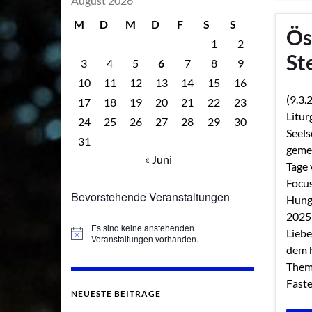
August 2026
M
D
M
D
F
S
S
Ös
1
2
St
3
4
5
6
7
8
9
10
11
12
13
14
15
16
(9.3.
17
18
19
20
21
22
23
Litur
24
25
26
27
28
29
30
Seels
31
gemei
« Juni
Tage 
Focu
Bevorstehende Veranstaltungen
Hung
2025
Es sind keine anstehenden
Liebe
Hinweis
Veranstaltungen vorhanden.
dem h
Theme
Fast
NEUESTE BEITRÄGE