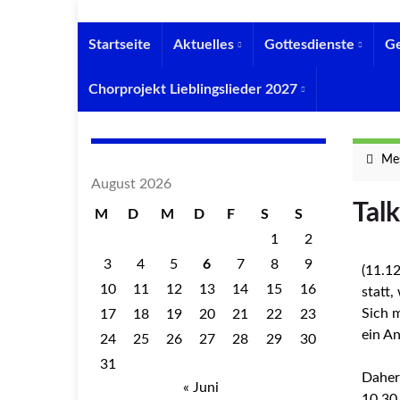
Startseite
Aktuelles
Gottesdienste
G
Chorprojekt Lieblingslieder 2027
Mes
August 2026
Tal
M
D
M
D
F
S
S
1
2
3
4
5
6
7
8
9
(11.1
10
11
12
13
14
15
16
statt
Sich 
17
18
19
20
21
22
23
ein An
24
25
26
27
28
29
30
31
Daher
« Juni
10.30