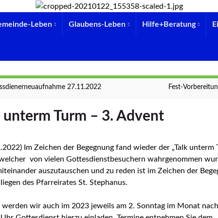
emeinde-Leben
Glaubens-Leben
Hilfe+Beratung
E
sdienerneuaufnahme 27.11.2022
Fest-Vorbereitu
k unterm Turm – 3. Advent
2.2022) Im Zeichen der Begegnung fand wieder der „Talk unterm 
, welcher von vielen Gottesdienstbesuchern wahrgenommen wur
miteinander auszutauschen und zu reden ist im Zeichen der Beg
liegen des Pfarreirates St. Stephanus.
 werden wir auch im 2023 jeweils am 2. Sonntag im Monat nac
 Uhr Gottesdienst hierzu einladen. Termine entnehmen Sie dem