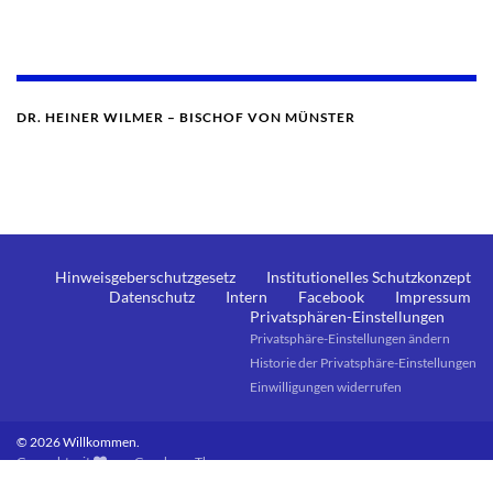
DR. HEINER WILMER – BISCHOF VON MÜNSTER
Hinweisgeberschutzgesetz
Institutionelles Schutzkonzept
Datenschutz
Intern
Facebook
Impressum
Privatsphären-Einstellungen
Privatsphäre-Einstellungen ändern
Historie der Privatsphäre-Einstellungen
Einwilligungen widerrufen
© 2026 Willkommen.
Gemacht mit
von
Graphene Themes
.