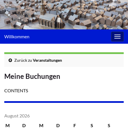
Willkommen
Navig
umsc
Zurück zu
Veranstaltungen
Meine Buchungen
CONTENTS
August 2026
M
D
M
D
F
S
S