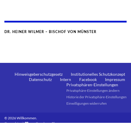
DR. HEINER WILMER – BISCHOF VON MÜNSTER
Hinweisgeberschutzgesetz
Institutionelles Schutzkonzept
Datenschutz
Intern
Facebook
Impressum
Privatsphären-Einstellungen
Privatsphäre-Einstellungen ändern
Historie der Privatsphäre-Einstellungen
Einwilligungen widerrufen
© 2026 Willkommen.
Gemacht mit
von
Graphene Themes
.