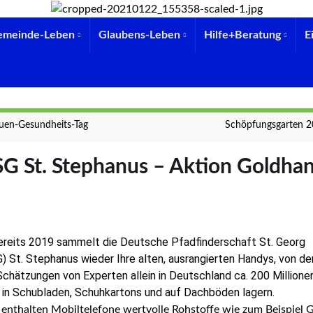
emeinde-Leben
Glaubens-Leben
Hilfe+Beratung
E
uen-Gesundheits-Tag
Schöpfungsgarten 
G St. Stephanus – Aktion Goldha
ereits 2019 sammelt die Deutsche Pfadfinderschaft St. Georg
 St. Stephanus wieder Ihre alten, ausrangierten Handys, von d
chätzungen von Experten allein in Deutschland ca. 200 Millione
 in Schubladen, Schuhkartons und auf Dachböden lagern.
enthalten Mobiltelefone wertvolle Rohstoffe wie zum Beispiel G