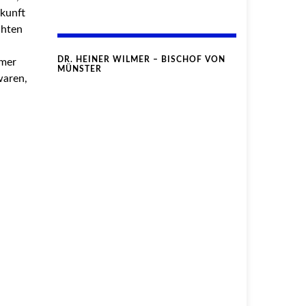
kunft
chten
DR. HEINER WILMER – BISCHOF VON
umer
MÜNSTER
waren,