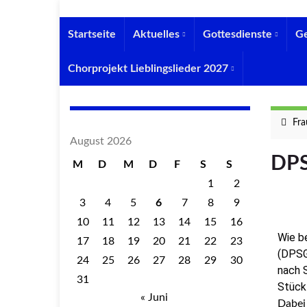
Startseite
Aktuelles
Gottesdienste
G
Chorprojekt Lieblingslieder 2027
Fra
August 2026
DPS
M
D
M
D
F
S
S
1
2
3
4
5
6
7
8
9
10
11
12
13
14
15
16
Wie b
17
18
19
20
21
22
23
(DPSG)
24
25
26
27
28
29
30
nach S
31
Stück
« Juni
Dabei 