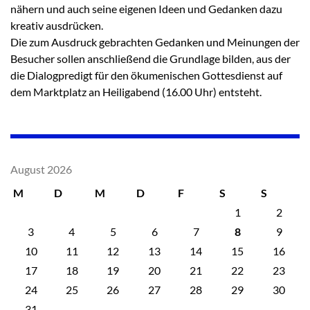
nähern und auch seine eigenen Ideen und Gedanken dazu
kreativ ausdrücken.
Die zum Ausdruck gebrachten Gedanken und Meinungen der
Besucher sollen anschließend die Grundlage bilden, aus der
die Dialogpredigt für den ökumenischen Gottesdienst auf
dem Marktplatz an Heiligabend (16.00 Uhr) entsteht.
August 2026
M
D
M
D
F
S
S
1
2
3
4
5
6
7
8
9
10
11
12
13
14
15
16
17
18
19
20
21
22
23
24
25
26
27
28
29
30
31