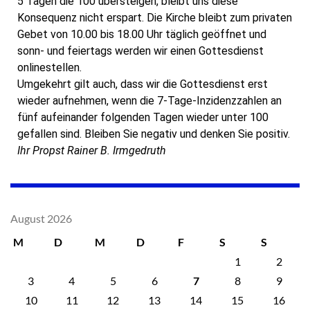
5 Tagen die 100 übersteigen, bleibt uns diese
Konsequenz nicht erspart. Die Kirche bleibt zum privaten
Gebet von 10.00 bis 18.00 Uhr täglich geöffnet und
sonn- und feiertags werden wir einen Gottesdienst
onlinestellen.
Umgekehrt gilt auch, dass wir die Gottesdienst erst
wieder aufnehmen, wenn die 7-Tage-Inzidenzzahlen an
fünf aufeinander folgenden Tagen wieder unter 100
gefallen sind. Bleiben Sie negativ und denken Sie positiv.
Ihr Propst Rainer B. Irmgedruth
August 2026
M
D
M
D
F
S
S
1
2
3
4
5
6
7
8
9
10
11
12
13
14
15
16