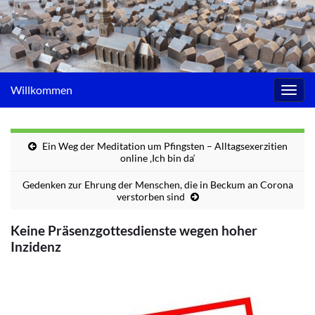
Willkommen
Navig
umsc
Ein Weg der Meditation um Pfingsten – Alltagsexerzitien
online ‚Ich bin da‘
Gedenken zur Ehrung der Menschen, die in Beckum an Corona
verstorben sind
Keine Präsenzgottesdienste wegen hoher
Inzidenz