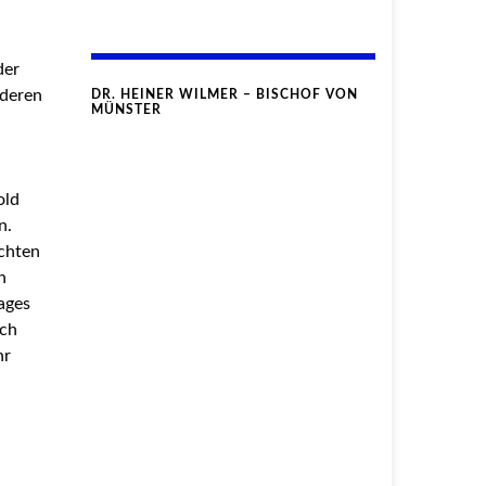
der
nderen
DR. HEINER WILMER – BISCHOF VON
MÜNSTER
old
n.
uchten
n
ages
uch
hr