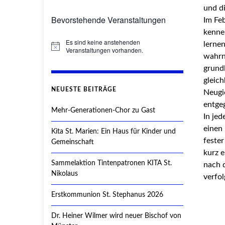
und d
Bevorstehende Veranstaltungen
Im Feb
kenne
Es sind keine anstehenden
lernen
Hinweis
Veranstaltungen vorhanden.
wahrn
grundl
gleich
NEUESTE BEITRÄGE
Neugi
entge
Mehr-Generationen-Chor zu Gast
In jed
einen 
Kita St. Marien: Ein Haus für Kinder und
fester
Gemeinschaft
kurz e
Sammelaktion Tintenpatronen KITA St.
nach d
Nikolaus
verfo
Erstkommunion St. Stephanus 2026
Dr. Heiner Wilmer wird neuer Bischof von