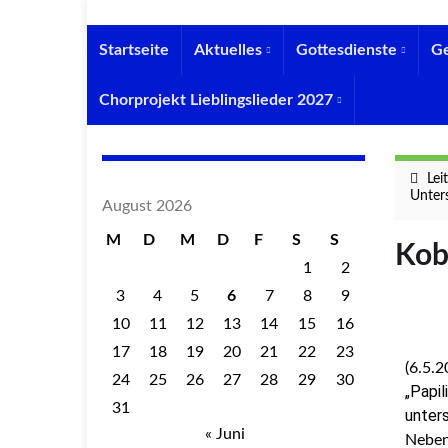
Startseite
Aktuelles
Gottesdienste
G
Chorprojekt Lieblingslieder 2027
Lei
Unter
August 2026
M
D
M
D
F
S
S
Kob
1
2
3
4
5
6
7
8
9
10
11
12
13
14
15
16
17
18
19
20
21
22
23
(6.5.
24
25
26
27
28
29
30
„Papil
31
unter
« Juni
Neben