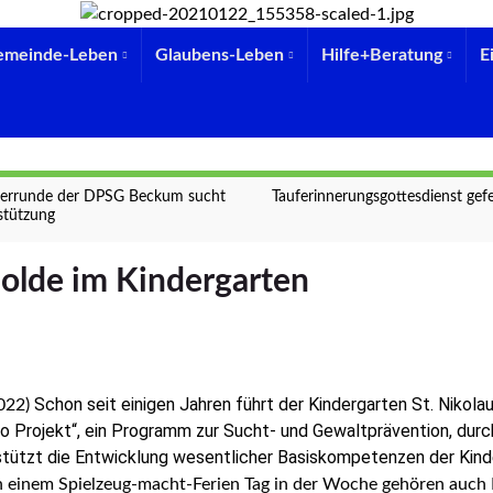
emeinde-Leben
Glaubens-Leben
Hilfe+Beratung
E
terrunde der DPSG Beckum sucht
Tauferinnerungsgottesdienst gefe
stützung
olde im Kindergarten
Schon seit einigen Jahren führt der Kindergarten St. Nikola
2022)
io Projekt“, ein Programm zur Sucht- und Gewaltprävention, durc
stützt die Entwicklung wesentlicher Basiskompetenzen der Kinde
 einem Spielzeug-macht-Ferien Tag in der Woche gehören auch 