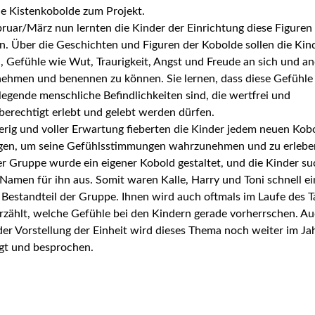
ie Kistenkobolde zum Projekt.
ruar/März nun lernten die Kinder der Einrichtung diese Figuren
n. Über die Geschichten und Figuren der Kobolde sollen die Kin
, Gefühle wie Wut, Traurigkeit, Angst und Freude an sich und a
ehmen und benennen zu können. Sie lernen, dass diese Gefühle
egende menschliche Befindlichkeiten sind, die wertfrei und
berechtigt erlebt und gelebt werden dürfen.
erig und voller Erwartung fieberten die Kinder jedem neuen Kob
gen, um seine Gefühlsstimmungen wahrzunehmen und zu erlebe
er Gruppe wurde ein eigener Kobold gestaltet, und die Kinder s
Namen für ihn aus. Somit waren Kalle, Harry und Toni schnell ei
 Bestandteil der Gruppe. Ihnen wird auch oftmals im Laufe des T
rzählt, welche Gefühle bei den Kindern gerade vorherrschen. A
er Vorstellung der Einheit wird dieses Thema noch weiter im Ja
lgt und besprochen.