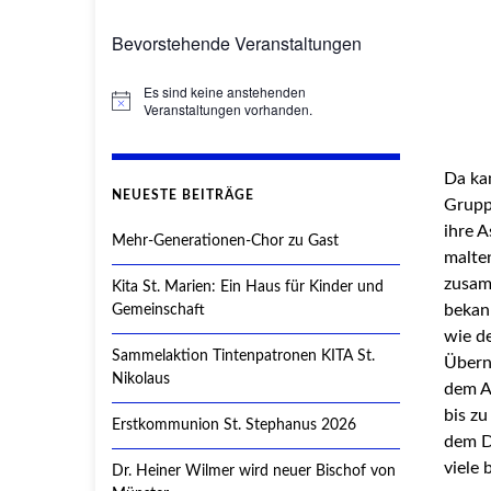
Bevorstehende Veranstaltungen
Es sind keine anstehenden
Hinweis
Veranstaltungen vorhanden.
Da kam
NEUESTE BEITRÄGE
Gruppe
ihre A
Mehr-Generationen-Chor zu Gast
malte
zusam
Kita St. Marien: Ein Haus für Kinder und
bekan
Gemeinschaft
wie de
Sammelaktion Tintenpatronen KITA St.
Übern
Nikolaus
dem Au
bis z
Erstkommunion St. Stephanus 2026
dem D
viele 
Dr. Heiner Wilmer wird neuer Bischof von