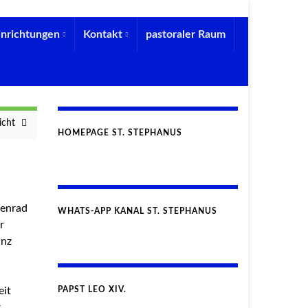
inrichtungen
Kontakt
pastoraler Raum
icht
HOMEPAGE ST. STEPHANUS
senrad
WHATS-APP KANAL ST. STEPHANUS
r
anz
eit
PAPST LEO XIV.
r