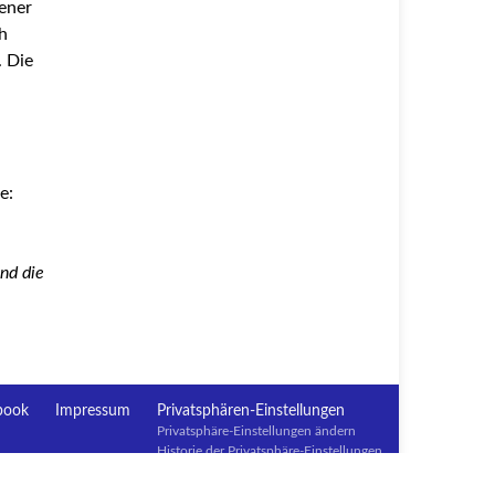
ener
h
. Die
e:
nd die
book
Impressum
Privatsphären-Einstellungen
Privatsphäre-Einstellungen ändern
Historie der Privatsphäre-Einstellungen
Einwilligungen widerrufen