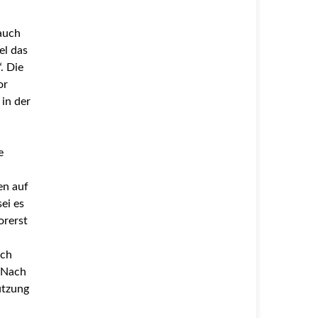
auch
el das
. Die
or
in der
e
en auf
ei es
orerst
rch
 Nach
ützung