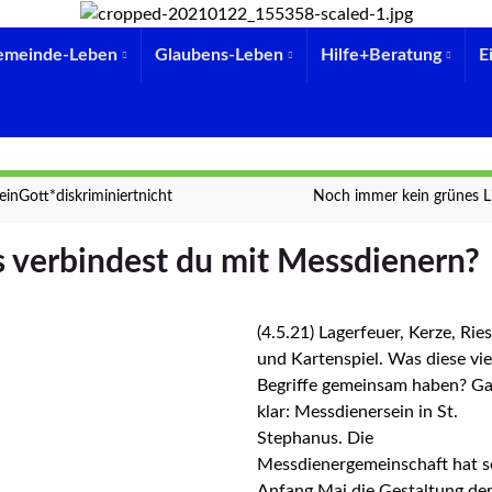
emeinde-Leben
Glaubens-Leben
Hilfe+Beratung
E
inGott*diskriminiertnicht
Noch immer kein grünes L
 verbindest du mit Messdienern?
(4.5.21) Lagerfeuer, Kerze, Rie
und Kartenspiel. Was diese vie
Begriffe gemeinsam haben? G
klar: Messdienersein in St.
Stephanus. Die
Messdienergemeinschaft hat s
Anfang Mai die Gestaltung de