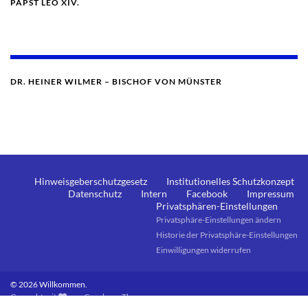
PAPST LEO XIV.
DR. HEINER WILMER – BISCHOF VON MÜNSTER
Hinweisgeberschutzgesetz
Institutionelles Schutzkonzept
Datenschutz
Intern
Facebook
Impressum
Privatsphären-Einstellungen
Privatsphäre-Einstellungen ändern
Historie der Privatsphäre-Einstellungen
Einwilligungen widerrufen
© 2026 Willkommen.
Gemacht mit
von
Graphene Themes
.