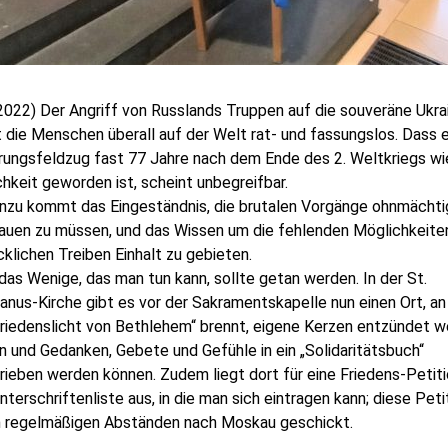
2022) Der Angriff von Russlands Truppen auf die souveräne Ukra
die Menschen überall auf der Welt rat- und fassungslos. Dass e
rungsfeldzug fast 77 Jahre nach dem Ende des 2. Weltkriegs wi
chkeit geworden ist, scheint unbegreifbar.
inzu kommt das Eingeständnis, die brutalen Vorgänge ohnmächti
auen zu müssen, und das Wissen um die fehlenden Möglichkeite
klichen Treiben Einhalt zu gebieten.
as Wenige, das man tun kann, sollte getan werden. In der St.
anus-Kirche gibt es vor der Sakramentskapelle nun einen Ort, a
Friedenslicht von Bethlehem“ brennt, eigene Kerzen entzündet 
 und Gedanken, Gebete und Gefühle in ein „Solidaritätsbuch“
ieben werden können. Zudem liegt dort für eine Friedens-Petit
nterschriftenliste aus, in die man sich eintragen kann; diese Peti
in regelmäßigen Abständen nach Moskau geschickt.