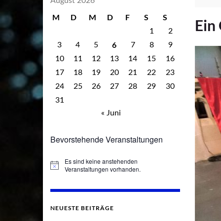
August 2026
M
D
M
D
F
S
S
Ein
1
2
6
3
4
5
7
8
9
10
11
12
13
14
15
16
17
18
19
20
21
22
23
24
25
26
27
28
29
30
31
« Juni
Bevorstehende Veranstaltungen
Es sind keine anstehenden
Hinweis
Veranstaltungen vorhanden.
NEUESTE BEITRÄGE