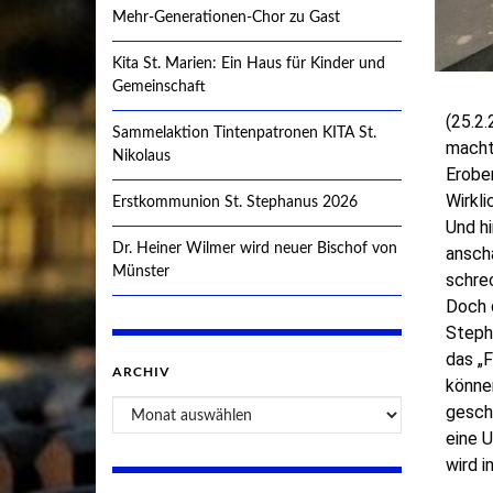
Mehr-Generationen-Chor zu Gast
Kita St. Marien: Ein Haus für Kinder und
Gemeinschaft
(25.2.
Sammelaktion Tintenpatronen KITA St.
macht 
Nikolaus
Erobe
Wirkli
Erstkommunion St. Stephanus 2026
Und h
Dr. Heiner Wilmer wird neuer Bischof von
ansch
Münster
schrec
Doch d
Steph
das „
ARCHIV
können
geschr
eine U
wird 