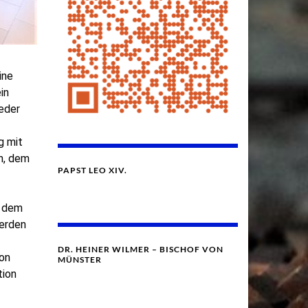
ine
in
eder
g mit
n, dem
PAPST LEO XIV.
n dem
werden
DR. HEINER WILMER – BISCHOF VON
ion
MÜNSTER
tion