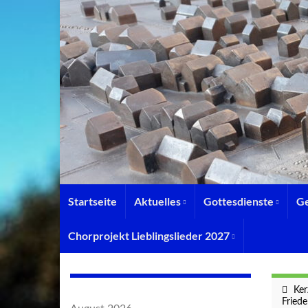
Startseite
Aktuelles
Gottesdienste
G
Chorprojekt Lieblingslieder 2027
Ker
Fried